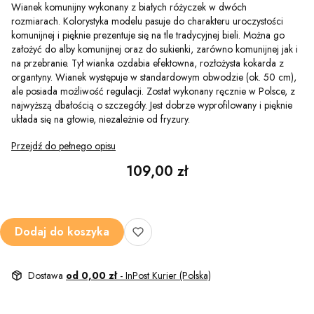
Wianek komunijny wykonany z białych różyczek w dwóch
rozmiarach. Kolorystyka modelu pasuje do charakteru uroczystości
komunijnej i pięknie prezentuje się na tle tradycyjnej bieli. Można go
założyć do alby komunijnej oraz do sukienki, zarówno komunijnej jak i
na przebranie. Tył wianka ozdabia efektowna, rozłożysta kokarda z
organtyny. Wianek występuje w standardowym obwodzie (ok. 50 cm),
ale posiada możliwość regulacji. Został wykonany ręcznie w Polsce, z
najwyższą dbałością o szczegóły. Jest dobrze wyprofilowany i pięknie
układa się na głowie, niezależnie od fryzury.
Przejdź do pełnego opisu
Cena
109,00 zł
Dodaj do koszyka
Dostawa
od 0,00 zł
- InPost Kurier (Polska)