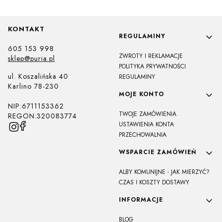
KONTAKT
Linki w stopce
REGULAMINY
605 153 998
ZWROTY I REKLAMACJE
sklep@puria.pl
POLITYKA PRYWATNOŚCI
ul. Koszalińska 40
REGULAMINY
Karlino 78-230
MOJE KONTO
NIP:6711153362
TWOJE ZAMÓWIENIA
REGON:320083774
USTAWIENIA KONTA
PRZECHOWALNIA
WSPARCIE ZAMÓWIEŃ
ALBY KOMUNIJNE - JAK MIERZYĆ?
CZAS I KOSZTY DOSTAWY
INFORMACJE
BLOG