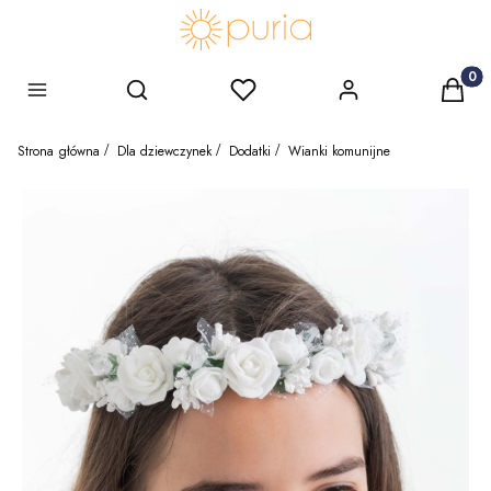
Produk
Szukaj
Ulubione
Zaloguj się
Koszy
Menu
Strona główna
Dla dziewczynek
Dodatki
Wianki komunijne