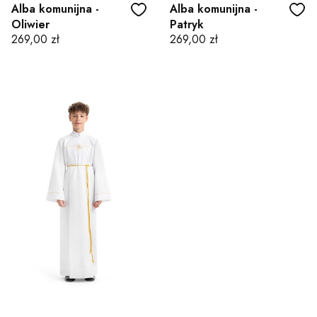
Alba komunijna -
Alba komunijna -
Oliwier
Patryk
Cena
Cena
269,00 zł
269,00 zł