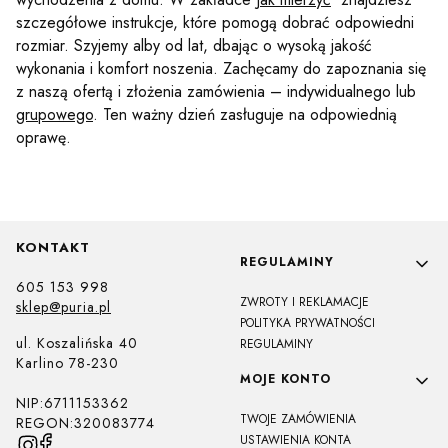
szczegółowe instrukcje, które pomogą dobrać odpowiedni
rozmiar. Szyjemy alby od lat, dbając o wysoką jakość
wykonania i komfort noszenia. Zachęcamy do zapoznania się
z naszą ofertą i złożenia zamówienia – indywidualnego lub
grupowego
. Ten ważny dzień zasługuje na odpowiednią
oprawę.
KONTAKT
Linki w stopce
REGULAMINY
605 153 998
ZWROTY I REKLAMACJE
sklep@puria.pl
POLITYKA PRYWATNOŚCI
ul. Koszalińska 40
REGULAMINY
Karlino 78-230
MOJE KONTO
NIP:6711153362
TWOJE ZAMÓWIENIA
REGON:320083774
USTAWIENIA KONTA