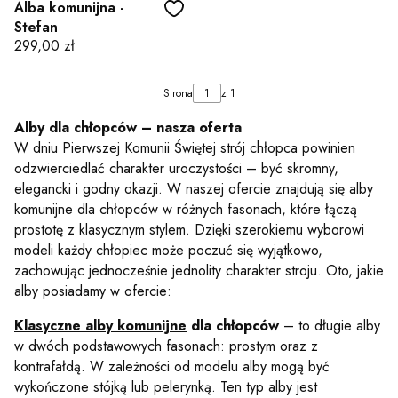
Alba komunijna -
Stefan
Cena
299,00 zł
Strona
z 1
Alby dla chłopców – nasza oferta
W dniu Pierwszej Komunii Świętej strój chłopca powinien
odzwierciedlać charakter uroczystości – być skromny,
elegancki i godny okazji. W naszej ofercie znajdują się alby
komunijne dla chłopców w różnych fasonach, które łączą
prostotę z klasycznym stylem. Dzięki szerokiemu wyborowi
modeli każdy chłopiec może poczuć się wyjątkowo,
zachowując jednocześnie jednolity charakter stroju. Oto, jakie
alby posiadamy w ofercie:
Klasyczne alby komunijne
dla chłopców
– to długie alby
w dwóch podstawowych fasonach: prostym oraz z
kontrafałdą. W zależności od modelu alby mogą być
wykończone stójką lub pelerynką. Ten typ alby jest