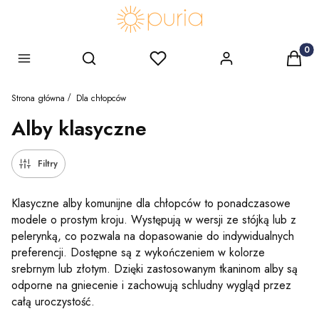
Produk
Szukaj
Ulubione
Zaloguj się
Koszy
Menu
Strona główna
Dla chłopców
Alby klasyczne
Filtry
Klasyczne alby komunijne dla chłopców to ponadczasowe
modele o prostym kroju. Występują w wersji ze stójką lub z
pelerynką, co pozwala na dopasowanie do indywidualnych
preferencji. Dostępne są z wykończeniem w kolorze
srebrnym lub złotym.
Dzięki zastosowanym tkaninom alby są
odporne na gniecenie i zachowują schludny wygląd przez
całą uroczystość.