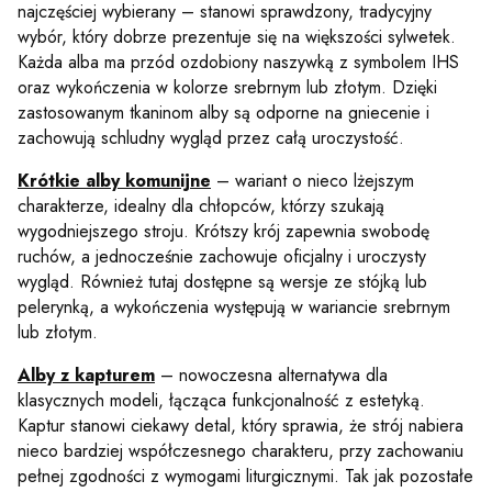
najczęściej wybierany – stanowi sprawdzony, tradycyjny
wybór, który dobrze prezentuje się na większości sylwetek.
Każda alba ma przód ozdobiony naszywką z symbolem IHS
oraz wykończenia w kolorze srebrnym lub złotym. Dzięki
zastosowanym tkaninom alby są odporne na gniecenie i
zachowują schludny wygląd przez całą uroczystość.
Krótkie alby komunijne
– wariant o nieco lżejszym
charakterze, idealny dla chłopców, którzy szukają
wygodniejszego stroju. Krótszy krój zapewnia swobodę
ruchów, a jednocześnie zachowuje oficjalny i uroczysty
wygląd. Również tutaj dostępne są wersje ze stójką lub
pelerynką, a wykończenia występują w wariancie srebrnym
lub złotym.
Alby z kapturem
– nowoczesna alternatywa dla
klasycznych modeli, łącząca funkcjonalność z estetyką.
Kaptur stanowi ciekawy detal, który sprawia, że strój nabiera
nieco bardziej współczesnego charakteru, przy zachowaniu
pełnej zgodności z wymogami liturgicznymi. Tak jak pozostałe