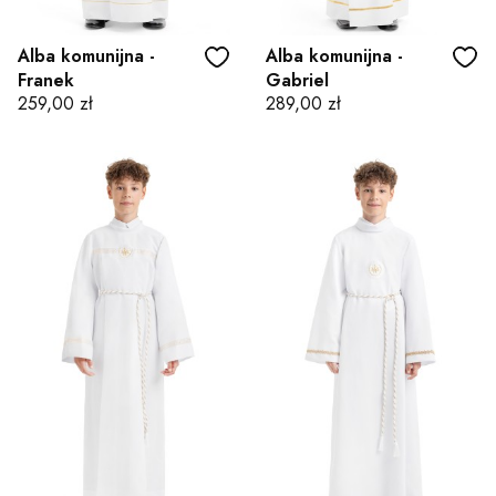
Alba komunijna -
Alba komunijna -
Franek
Gabriel
Cena
Cena
259,00 zł
289,00 zł