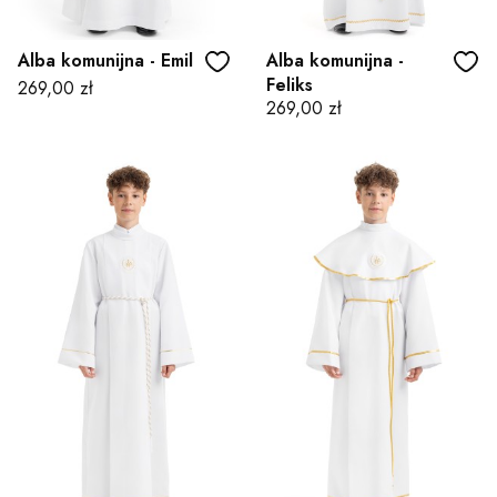
Alba komunijna - Emil
Alba komunijna -
Feliks
Cena
269,00 zł
Cena
269,00 zł