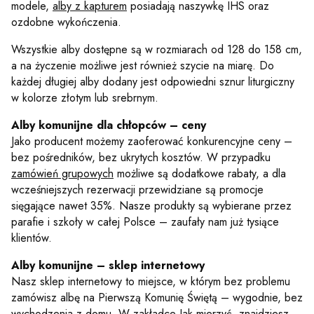
modele,
alby z kapturem
posiadają naszywkę IHS oraz
ozdobne wykończenia.
Wszystkie alby dostępne są w rozmiarach od 128 do 158 cm,
a na życzenie możliwe jest również szycie na miarę. Do
każdej długiej alby dodany jest odpowiedni sznur liturgiczny
w kolorze złotym lub srebrnym.
Alby komunijne dla chłopców – ceny
Jako producent możemy zaoferować konkurencyjne ceny –
bez pośredników, bez ukrytych kosztów. W przypadku
zamówień grupowych
możliwe są dodatkowe rabaty, a dla
wcześniejszych rezerwacji przewidziane są promocje
sięgające nawet 35%. Nasze produkty są wybierane przez
parafie i szkoły w całej Polsce – zaufały nam już tysiące
klientów.
Alby komunijne – sklep internetowy
Nasz sklep internetowy to miejsce, w którym bez problemu
zamówisz albę na Pierwszą Komunię Świętą – wygodnie, bez
wychodzenia z domu. W zakładce
Jak mierzyć
znajdziesz