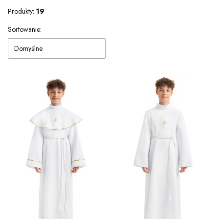
Produkty:
19
Lista produktów
Sortowanie:
Domyślne