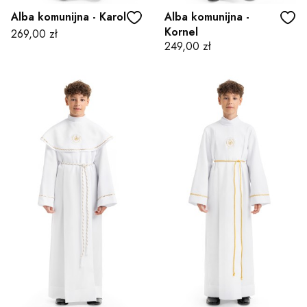
Alba komunijna - Karol
Alba komunijna -
Kornel
Cena
269,00 zł
Cena
249,00 zł