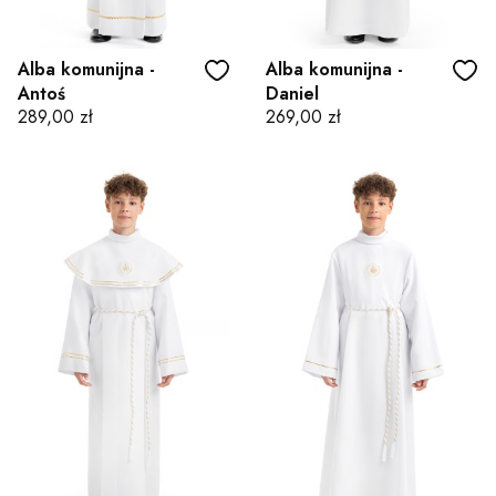
Alba komunijna -
Alba komunijna -
Antoś
Daniel
Cena
Cena
289,00 zł
269,00 zł