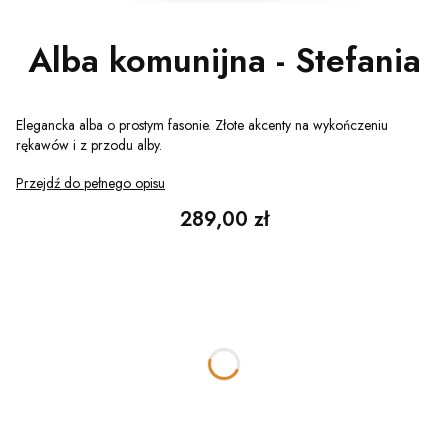
Alba komunijna - Stefania
Elegancka alba o prostym fasonie. Złote akcenty na wykończeniu
rękawów i z przodu alby.
Przejdź do pełnego opisu
Cena
289,00 zł
Wariant
Poszczególne warianty mogą różnić się ceną
*
Rozmiar
128
134
140
146
152
158
Wymiary (dotyczy tylko szycia na miarę)
Opcjonalne