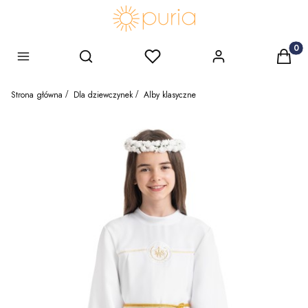
Produk
Szukaj
Ulubione
Zaloguj się
Koszy
Menu
Strona główna
Dla dziewczynek
Alby klasyczne