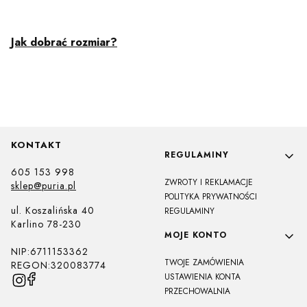
Jak dobrać rozmiar?
KONTAKT
Linki w stopce
REGULAMINY
605 153 998
ZWROTY I REKLAMACJE
sklep@puria.pl
POLITYKA PRYWATNOŚCI
ul. Koszalińska 40
REGULAMINY
Karlino 78-230
MOJE KONTO
NIP:6711153362
TWOJE ZAMÓWIENIA
REGON:320083774
USTAWIENIA KONTA
PRZECHOWALNIA