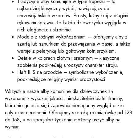
Tradycyjne alby komunijne w typie trapezu – to
najbardziej klasyczny wybór, nawiązujący do
chrześcijańskich wzorców. Prosty, luźny krój z długimi
rękawami sprawia, że każda dziewczynka wygląda w
nich elegancko i skromnie.
Modele z różnymi wykończeniami – oferujemy alby z
szarfą lub sznurkiem do przewiązania w pasie, a także
wersje z pelerynką lub golfowym kołnierzykiem.
Detale w kolorach złotym i srebrnym – klasyczne
zdobienia podkreślają uroczysty charakter stroju.
Haft IHS na przodzie – symboliczne wykończenie,
podkreślające religijny wymiar uroczystości.
Wszystkie nasze alby komunijne dla dziewczynek są
wykonane z wysokiej jakości, nieskazitelnie białej tkaniny,
która nie gniecie się i zapewnia nienaganny wygląd przez
cały czas ceremonii. Oferujemy szeroką rozmiarówkę od 128
do 158, a na specjalne życzenie możemy uszyć alby na
wymiar.