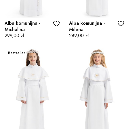
Alba komunijna -
Alba komunijna -
Michalina
Milena
Cena
Cena
299,00 zł
289,00 zł
Bestseller