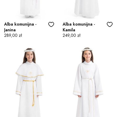
Alba komunijna -
Alba komunijna -
Janina
Kamila
Cena
Cena
289,00 zł
249,00 zł