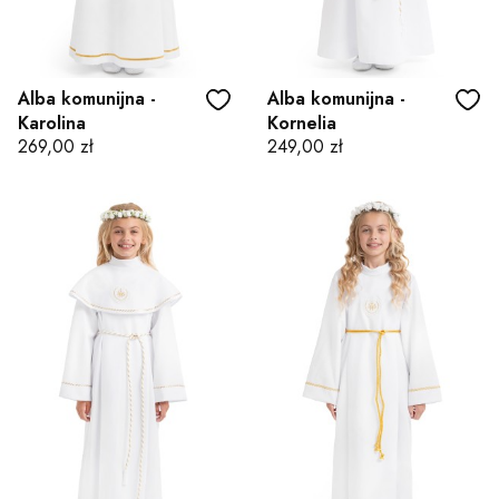
Alba komunijna -
Alba komunijna -
Karolina
Kornelia
Cena
Cena
269,00 zł
249,00 zł