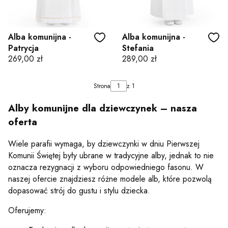
Alba komunijna -
Alba komunijna -
Patrycja
Stefania
Cena
Cena
269,00 zł
289,00 zł
Strona
z 1
Alby komunijne dla dziewczynek – nasza
oferta
Wiele parafii wymaga, by dziewczynki w dniu Pierwszej
Komunii Świętej były ubrane w tradycyjne alby, jednak to nie
oznacza rezygnacji z wyboru odpowiedniego fasonu. W
naszej ofercie znajdziesz różne modele alb, które pozwolą
dopasować strój do gustu i stylu dziecka.
Oferujemy: