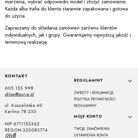
mierzenia, wybrać odpowiedni model i złożyć zamówienie.
Każda alba trafia do klienta starannie zapakowana i gotowa
do użycia.
Zapraszamy do składania zamówień zarówno klientów
indywidualnych, jak i grupy. Gwarantujemy najwyższą jakość i
terminową realizację.
KONTAKT
Linki w stopce
REGULAMINY
605 153 998
ZWROTY I REKLAMACJE
sklep@puria.pl
POLITYKA PRYWATNOŚCI
ul. Koszalińska 40
REGULAMINY
Karlino 78-230
MOJE KONTO
NIP:6711153362
TWOJE ZAMÓWIENIA
REGON:320083774
USTAWIENIA KONTA