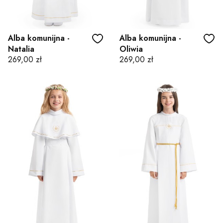
Alba komunijna -
Alba komunijna -
Natalia
Oliwia
Cena
Cena
269,00 zł
269,00 zł