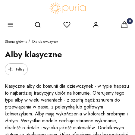
Produk
Szukaj
Ulubione
Zaloguj się
Koszy
Menu
Strona główna
Dla dziewczynek
Alby klasyczne
Filtry
Klasyczne alby do komunii dla dziewczynek - w typie trapezu
to najbardziej tradycyjny ubiór na komunię. Oferujemy tego
typu alby w wielu wariantach - z szarfą bądź sznurem do
przewiązania w pasie, z pelerynką lub golfowym
kołnierzykiem. Alby mają wykończenia w kolorach srebrnym i
złotym. Wszystkie modele cechuje staranne wykonanie,
dbałość o detale i wysoka jakość materiałów. Dodatkowym
atutem są atrakcyjne ceny, które oferujemy jako bezpośredni