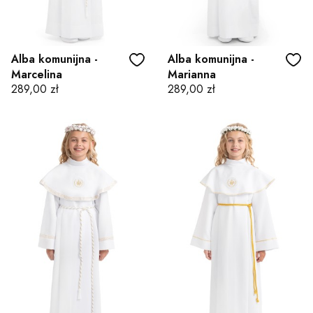
Alba komunijna -
Alba komunijna -
Marcelina
Marianna
Cena
Cena
289,00 zł
289,00 zł