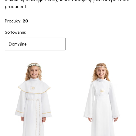
producent.
Produkty:
20
Lista produktów
Sortowanie:
Domyślne